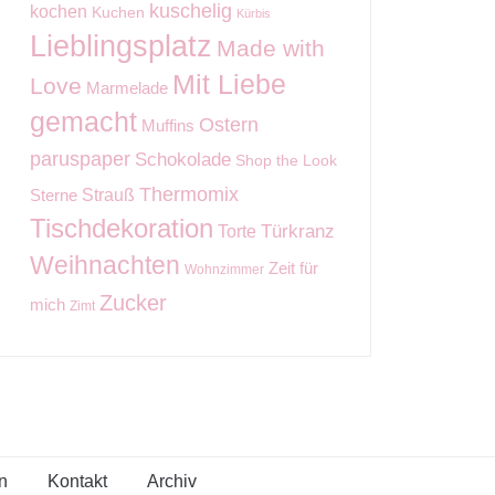
kuschelig
kochen
Kuchen
Kürbis
Lieblingsplatz
Made with
Mit Liebe
Love
Marmelade
gemacht
Ostern
Muffins
paruspaper
Schokolade
Shop the Look
Thermomix
Strauß
Sterne
Tischdekoration
Torte
Türkranz
Weihnachten
Zeit für
Wohnzimmer
Zucker
mich
Zimt
n
Kontakt
Archiv