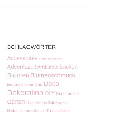
SCHLAGWÖRTER
Accessoires
Adventskalender
Adventszeit
backen
Ambiente
Blumen
Blumenschmuck
Deko
Brautstrauß
Clean Eating
Dekoration
DIY
Familie
Dutz
Garten
Gartenideen
Gartenzauber
Kinderzimmer
Herbst
Interior
Hortensie