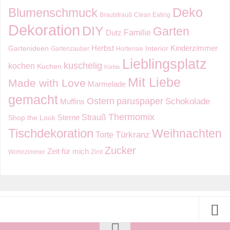
Deko
Blumenschmuck
Brautstrauß
Clean Eating
Dekoration
DIY
Garten
Familie
Dutz
Kinderzimmer
Herbst
Gartenideen
Interior
Gartenzauber
Hortensie
Lieblingsplatz
kuschelig
kochen
Kuchen
Kürbis
Mit Liebe
Made with Love
Marmelade
gemacht
Ostern
paruspaper
Schokolade
Muffins
Thermomix
Strauß
Sterne
Shop the Look
Tischdekoration
Weihnachten
Torte
Türkranz
Zucker
Zeit für mich
Wohnzimmer
Zimt