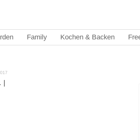
rden
Family
Kochen & Backen
Fre
017
 |