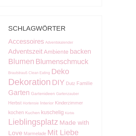
SCHLAGWÖRTER
Accessoires
Adventskalender
Adventszeit
backen
Ambiente
Blumen
Blumenschmuck
Deko
Brautstrauß
Clean Eating
Dekoration
DIY
Familie
Dutz
Garten
Gartenideen
Gartenzauber
Kinderzimmer
Herbst
Interior
Hortensie
kuschelig
kochen
Kuchen
Kürbis
Lieblingsplatz
Made with
Mit Liebe
Love
Marmelade