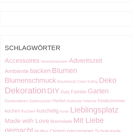
SCHLAGWÖRTER
Accessoires
Adventszeit
Adventskalender
Blumen
backen
Ambiente
Deko
Blumenschmuck
Brautstrauß
Clean Eating
Dekoration
DIY
Garten
Familie
Dutz
Kinderzimmer
Herbst
Gartenideen
Interior
Gartenzauber
Hortensie
Lieblingsplatz
kuschelig
kochen
Kuchen
Kürbis
Mit Liebe
Made with Love
Marmelade
gemacht
Ostern
paruspaper
Schokolade
Muffins