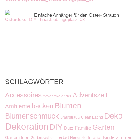
Einfache Anhänger für den Oster- Strauch
SCHLAGWÖRTER
Accessoires
Adventszeit
Adventskalender
Blumen
backen
Ambiente
Deko
Blumenschmuck
Brautstrauß
Clean Eating
Dekoration
DIY
Garten
Familie
Dutz
Kinderzimmer
Herbst
Gartenideen
Interior
Gartenzauber
Hortensie