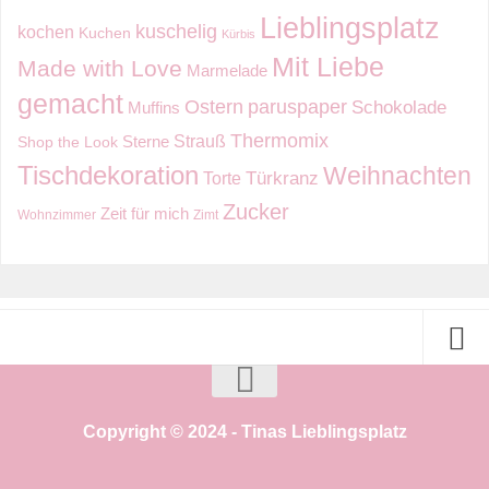
Lieblingsplatz
kuschelig
kochen
Kuchen
Kürbis
Mit Liebe
Made with Love
Marmelade
gemacht
Ostern
paruspaper
Schokolade
Muffins
Thermomix
Strauß
Sterne
Shop the Look
Tischdekoration
Weihnachten
Torte
Türkranz
Zucker
Zeit für mich
Wohnzimmer
Zimt
Copyright © 2024 - Tinas Lieblingsplatz