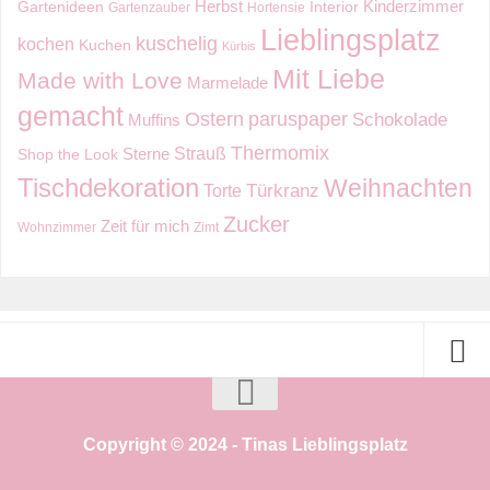
Kinderzimmer
Herbst
Gartenideen
Interior
Gartenzauber
Hortensie
Lieblingsplatz
kuschelig
kochen
Kuchen
Kürbis
Mit Liebe
Made with Love
Marmelade
gemacht
Ostern
paruspaper
Schokolade
Muffins
Thermomix
Strauß
Sterne
Shop the Look
Tischdekoration
Weihnachten
Torte
Türkranz
Zucker
Zeit für mich
Wohnzimmer
Zimt
Copyright © 2024 - Tinas Lieblingsplatz