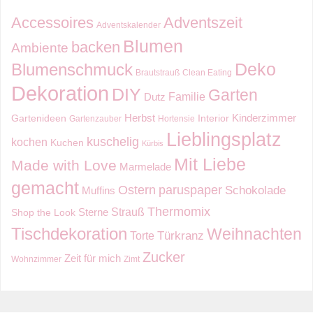
Accessoires
Adventszeit
Adventskalender
Blumen
backen
Ambiente
Deko
Blumenschmuck
Brautstrauß
Clean Eating
Dekoration
DIY
Garten
Familie
Dutz
Kinderzimmer
Herbst
Gartenideen
Interior
Gartenzauber
Hortensie
Lieblingsplatz
kuschelig
kochen
Kuchen
Kürbis
Mit Liebe
Made with Love
Marmelade
gemacht
Ostern
paruspaper
Schokolade
Muffins
Thermomix
Strauß
Sterne
Shop the Look
Tischdekoration
Weihnachten
Torte
Türkranz
Zucker
Zeit für mich
Wohnzimmer
Zimt