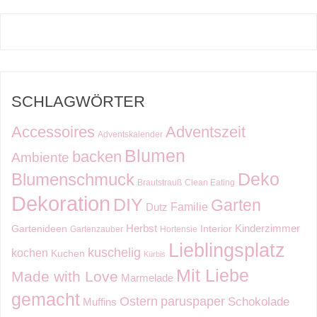
SCHLAGWÖRTER
Accessoires
Adventszeit
Adventskalender
Blumen
backen
Ambiente
Deko
Blumenschmuck
Brautstrauß
Clean Eating
Dekoration
DIY
Garten
Familie
Dutz
Kinderzimmer
Herbst
Gartenideen
Interior
Gartenzauber
Hortensie
Lieblingsplatz
kuschelig
kochen
Kuchen
Kürbis
Mit Liebe
Made with Love
Marmelade
gemacht
Ostern
paruspaper
Schokolade
Muffins