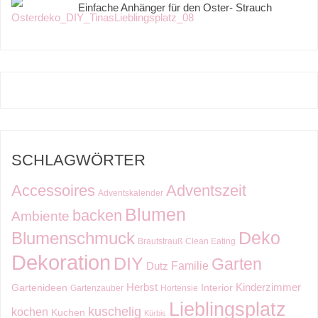
Einfache Anhänger für den Oster- Strauch
SCHLAGWÖRTER
Accessoires
Adventszeit
Adventskalender
Blumen
backen
Ambiente
Deko
Blumenschmuck
Brautstrauß
Clean Eating
Dekoration
DIY
Garten
Familie
Dutz
Kinderzimmer
Herbst
Gartenideen
Interior
Gartenzauber
Hortensie
Lieblingsplatz
kuschelig
kochen
Kuchen
Kürbis