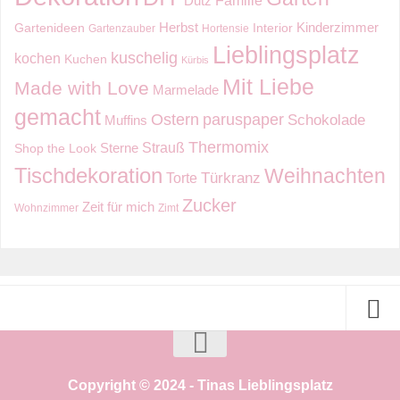
Dutz
Kinderzimmer
Herbst
Gartenideen
Interior
Gartenzauber
Hortensie
Lieblingsplatz
kuschelig
kochen
Kuchen
Kürbis
Mit Liebe
Made with Love
Marmelade
gemacht
Ostern
paruspaper
Schokolade
Muffins
Thermomix
Strauß
Sterne
Shop the Look
Tischdekoration
Weihnachten
Torte
Türkranz
Zucker
Zeit für mich
Wohnzimmer
Zimt
Copyright © 2024 - Tinas Lieblingsplatz