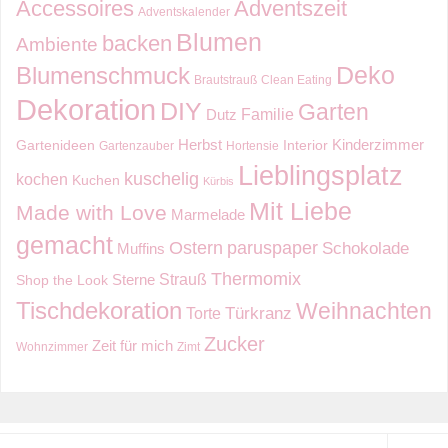
Accessoires
Adventszeit
Adventskalender
Blumen
backen
Ambiente
Deko
Blumenschmuck
Brautstrauß
Clean Eating
Dekoration
DIY
Garten
Familie
Dutz
Kinderzimmer
Herbst
Gartenideen
Interior
Gartenzauber
Hortensie
Lieblingsplatz
kuschelig
kochen
Kuchen
Kürbis
Mit Liebe
Made with Love
Marmelade
gemacht
Ostern
paruspaper
Schokolade
Muffins
Thermomix
Strauß
Sterne
Shop the Look
Tischdekoration
Weihnachten
Torte
Türkranz
Zucker
Zeit für mich
Wohnzimmer
Zimt