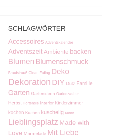
SCHLAGWÖRTER
Accessoires
Adventskalender
Adventszeit
backen
Ambiente
Blumen
Blumenschmuck
Deko
Brautstrauß
Clean Eating
Dekoration
DIY
Familie
Dutz
Garten
Gartenideen
Gartenzauber
Kinderzimmer
Herbst
Interior
Hortensie
kuschelig
kochen
Kuchen
Kürbis
Lieblingsplatz
Made with
Mit Liebe
Love
Marmelade