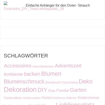
Einfache Anhänger für den Oster- Strauch
SCHLAGWÖRTER
Accessoires
Adventszeit
Adventskalender
Blumen
backen
Ambiente
Deko
Blumenschmuck
Brautstrauß
Clean Eating
Dekoration
DIY
Garten
Familie
Dutz
Kinderzimmer
Herbst
Gartenideen
Interior
Gartenzauber
Hortensie
Lieblingsplatz