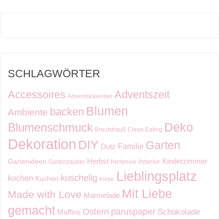
SCHLAGWÖRTER
Accessoires
Adventszeit
Adventskalender
Blumen
backen
Ambiente
Deko
Blumenschmuck
Brautstrauß
Clean Eating
Dekoration
DIY
Garten
Familie
Dutz
Kinderzimmer
Herbst
Gartenideen
Interior
Gartenzauber
Hortensie
Lieblingsplatz
kuschelig
kochen
Kuchen
Kürbis
Mit Liebe
Made with Love
Marmelade
gemacht
Ostern
paruspaper
Schokolade
Muffins