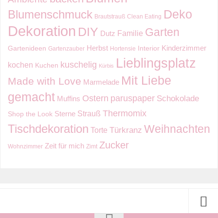
Deko
Blumenschmuck
Brautstrauß
Clean Eating
Dekoration
DIY
Garten
Familie
Dutz
Kinderzimmer
Herbst
Gartenideen
Interior
Gartenzauber
Hortensie
Lieblingsplatz
kuschelig
kochen
Kuchen
Kürbis
Mit Liebe
Made with Love
Marmelade
gemacht
Ostern
paruspaper
Schokolade
Muffins
Thermomix
Strauß
Sterne
Shop the Look
Tischdekoration
Weihnachten
Torte
Türkranz
Zucker
Zeit für mich
Wohnzimmer
Zimt