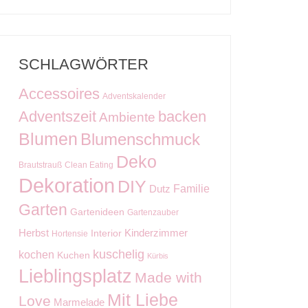
SCHLAGWÖRTER
Accessoires
Adventskalender
Adventszeit
backen
Ambiente
Blumen
Blumenschmuck
Deko
Brautstrauß
Clean Eating
Dekoration
DIY
Familie
Dutz
Garten
Gartenideen
Gartenzauber
Kinderzimmer
Herbst
Interior
Hortensie
kuschelig
kochen
Kuchen
Kürbis
Lieblingsplatz
Made with
Mit Liebe
Love
Marmelade