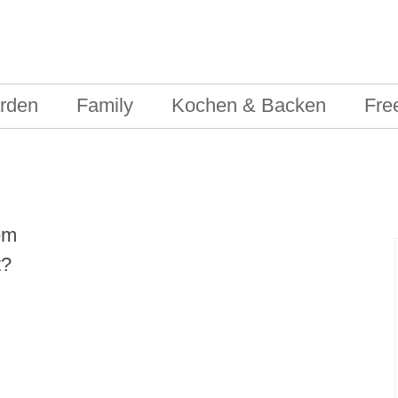
rden
Family
Kochen & Backen
Fre
em
t?