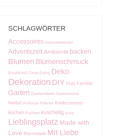
SCHLAGWÖRTER
Accessoires
Adventskalender
Adventszeit
backen
Ambiente
Blumen
Blumenschmuck
Deko
Brautstrauß
Clean Eating
Dekoration
DIY
Familie
Dutz
Garten
Gartenideen
Gartenzauber
Kinderzimmer
Herbst
Interior
Hortensie
kuschelig
kochen
Kuchen
Kürbis
Lieblingsplatz
Made with
Mit Liebe
Love
Marmelade