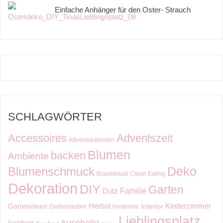
Einfache Anhänger für den Oster- Strauch
SCHLAGWÖRTER
Accessoires
Adventszeit
Adventskalender
Blumen
backen
Ambiente
Deko
Blumenschmuck
Brautstrauß
Clean Eating
Dekoration
DIY
Garten
Familie
Dutz
Kinderzimmer
Herbst
Gartenideen
Interior
Gartenzauber
Hortensie
Lieblingsplatz
kuschelig