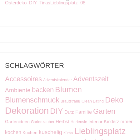
SCHLAGWÖRTER
Accessoires
Adventszeit
Adventskalender
Blumen
backen
Ambiente
Deko
Blumenschmuck
Brautstrauß
Clean Eating
Dekoration
DIY
Garten
Familie
Dutz
Kinderzimmer
Herbst
Gartenideen
Interior
Gartenzauber
Hortensie
Lieblingsplatz
kuschelig
kochen
Kuchen
Kürbis