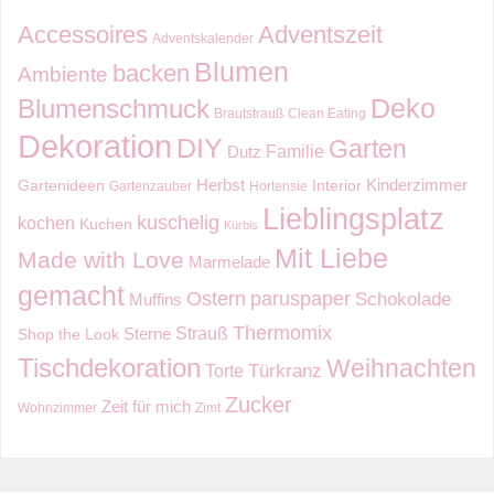
Accessoires
Adventszeit
Adventskalender
Blumen
backen
Ambiente
Deko
Blumenschmuck
Brautstrauß
Clean Eating
Dekoration
DIY
Garten
Familie
Dutz
Kinderzimmer
Herbst
Gartenideen
Interior
Gartenzauber
Hortensie
Lieblingsplatz
kuschelig
kochen
Kuchen
Kürbis
Mit Liebe
Made with Love
Marmelade
gemacht
Ostern
paruspaper
Schokolade
Muffins
Thermomix
Strauß
Sterne
Shop the Look
Tischdekoration
Weihnachten
Torte
Türkranz
Zucker
Zeit für mich
Wohnzimmer
Zimt