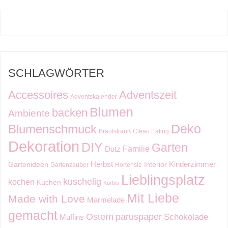
SCHLAGWÖRTER
Accessoires
Adventszeit
Adventskalender
Blumen
backen
Ambiente
Deko
Blumenschmuck
Brautstrauß
Clean Eating
Dekoration
DIY
Garten
Familie
Dutz
Kinderzimmer
Herbst
Gartenideen
Interior
Gartenzauber
Hortensie
Lieblingsplatz
kuschelig
kochen
Kuchen
Kürbis
Mit Liebe
Made with Love
Marmelade
gemacht
Ostern
paruspaper
Schokolade
Muffins