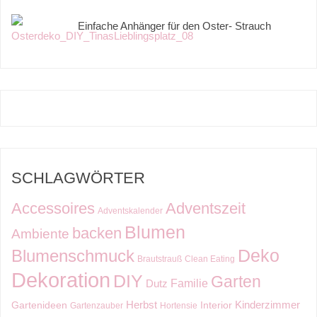
Einfache Anhänger für den Oster- Strauch
SCHLAGWÖRTER
Accessoires
Adventszeit
Adventskalender
Blumen
backen
Ambiente
Deko
Blumenschmuck
Brautstrauß
Clean Eating
Dekoration
DIY
Garten
Familie
Dutz
Kinderzimmer
Herbst
Gartenideen
Interior
Gartenzauber
Hortensie