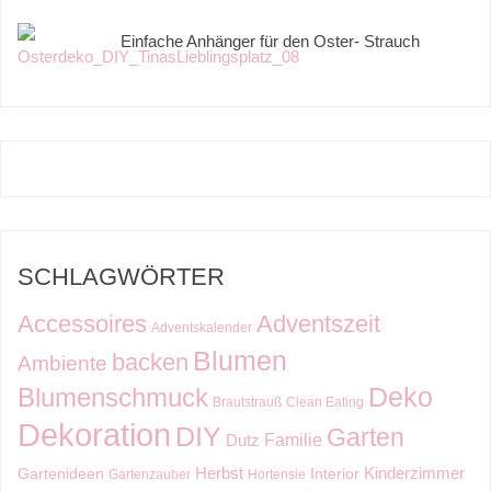
Einfache Anhänger für den Oster- Strauch
SCHLAGWÖRTER
Accessoires
Adventszeit
Adventskalender
Blumen
backen
Ambiente
Deko
Blumenschmuck
Brautstrauß
Clean Eating
Dekoration
DIY
Garten
Familie
Dutz
Kinderzimmer
Herbst
Gartenideen
Interior
Gartenzauber
Hortensie