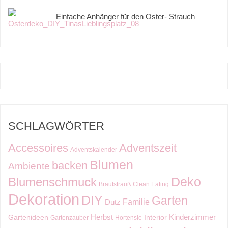
Einfache Anhänger für den Oster- Strauch
SCHLAGWÖRTER
Accessoires
Adventszeit
Adventskalender
Blumen
backen
Ambiente
Deko
Blumenschmuck
Brautstrauß
Clean Eating
Dekoration
DIY
Garten
Familie
Dutz
Kinderzimmer
Herbst
Gartenideen
Interior
Gartenzauber
Hortensie