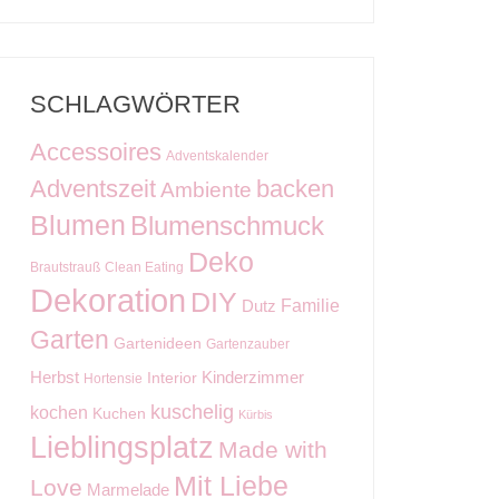
SCHLAGWÖRTER
Accessoires
Adventskalender
Adventszeit
backen
Ambiente
Blumen
Blumenschmuck
Deko
Brautstrauß
Clean Eating
Dekoration
DIY
Familie
Dutz
Garten
Gartenideen
Gartenzauber
Kinderzimmer
Herbst
Interior
Hortensie
kuschelig
kochen
Kuchen
Kürbis
Lieblingsplatz
Made with
Mit Liebe
Love
Marmelade