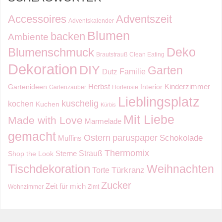
Accessoires
Adventszeit
Adventskalender
Blumen
backen
Ambiente
Deko
Blumenschmuck
Brautstrauß
Clean Eating
Dekoration
DIY
Garten
Familie
Dutz
Kinderzimmer
Herbst
Gartenideen
Interior
Gartenzauber
Hortensie
Lieblingsplatz
kuschelig
kochen
Kuchen
Kürbis
Mit Liebe
Made with Love
Marmelade
gemacht
Ostern
paruspaper
Schokolade
Muffins
Thermomix
Strauß
Sterne
Shop the Look
Tischdekoration
Weihnachten
Torte
Türkranz
Zucker
Zeit für mich
Wohnzimmer
Zimt