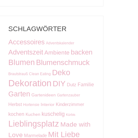
SCHLAGWÖRTER
Accessoires
Adventskalender
Adventszeit
backen
Ambiente
Blumen
Blumenschmuck
Deko
Brautstrauß
Clean Eating
Dekoration
DIY
Familie
Dutz
Garten
Gartenideen
Gartenzauber
Kinderzimmer
Herbst
Interior
Hortensie
kuschelig
kochen
Kuchen
Kürbis
Lieblingsplatz
Made with
Mit Liebe
Love
Marmelade