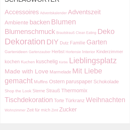
Accessoires
Adventszeit
Adventskalender
Blumen
backen
Ambiente
Deko
Blumenschmuck
Brautstrauß
Clean Eating
Dekoration
DIY
Garten
Familie
Dutz
Kinderzimmer
Herbst
Gartenideen
Interior
Gartenzauber
Hortensie
Lieblingsplatz
kuschelig
kochen
Kuchen
Kürbis
Mit Liebe
Made with Love
Marmelade
gemacht
Ostern
paruspaper
Schokolade
Muffins
Thermomix
Strauß
Sterne
Shop the Look
Tischdekoration
Weihnachten
Torte
Türkranz
Zucker
Zeit für mich
Wohnzimmer
Zimt