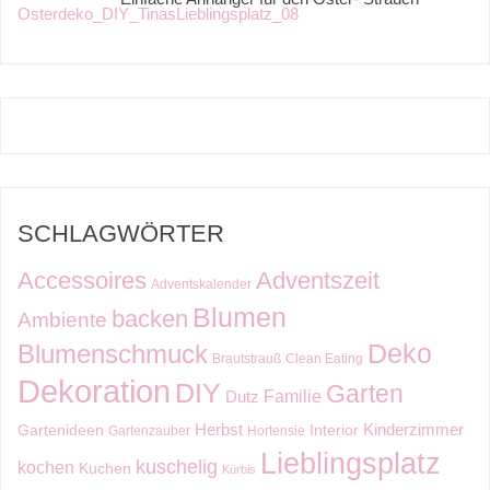
SCHLAGWÖRTER
Accessoires
Adventszeit
Adventskalender
Blumen
backen
Ambiente
Deko
Blumenschmuck
Brautstrauß
Clean Eating
Dekoration
DIY
Garten
Familie
Dutz
Kinderzimmer
Herbst
Gartenideen
Interior
Gartenzauber
Hortensie
Lieblingsplatz
kuschelig
kochen
Kuchen
Kürbis