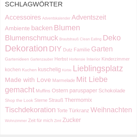
SCHLAGWÖRTER
Accessoires
Adventszeit
Adventskalender
Blumen
backen
Ambiente
Deko
Blumenschmuck
Brautstrauß
Clean Eating
Dekoration
DIY
Garten
Familie
Dutz
Kinderzimmer
Herbst
Gartenideen
Interior
Gartenzauber
Hortensie
Lieblingsplatz
kuschelig
kochen
Kuchen
Kürbis
Mit Liebe
Made with Love
Marmelade
gemacht
Ostern
paruspaper
Schokolade
Muffins
Thermomix
Strauß
Sterne
Shop the Look
Tischdekoration
Weihnachten
Torte
Türkranz
Zucker
Zeit für mich
Wohnzimmer
Zimt