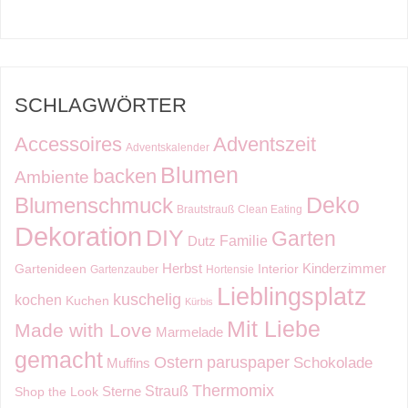
SCHLAGWÖRTER
Accessoires
Adventszeit
Adventskalender
Blumen
backen
Ambiente
Deko
Blumenschmuck
Brautstrauß
Clean Eating
Dekoration
DIY
Garten
Familie
Dutz
Kinderzimmer
Herbst
Gartenideen
Interior
Gartenzauber
Hortensie
Lieblingsplatz
kuschelig
kochen
Kuchen
Kürbis
Mit Liebe
Made with Love
Marmelade
gemacht
Ostern
paruspaper
Schokolade
Muffins
Thermomix
Strauß
Sterne
Shop the Look