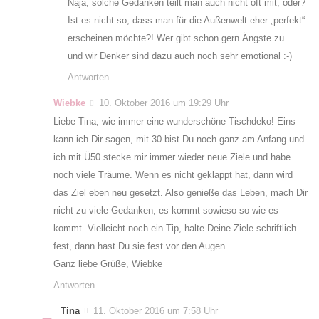
Naja, solche Gedanken teilt man auch nicht oft mit, oder?
Ist es nicht so, dass man für die Außenwelt eher „perfekt“
erscheinen möchte?! Wer gibt schon gern Ängste zu…
und wir Denker sind dazu auch noch sehr emotional :-)
Antworten
Wiebke
10. Oktober 2016 um 19:29 Uhr
Liebe Tina, wie immer eine wunderschöne Tischdeko! Eins
kann ich Dir sagen, mit 30 bist Du noch ganz am Anfang und
ich mit Ü50 stecke mir immer wieder neue Ziele und habe
noch viele Träume. Wenn es nicht geklappt hat, dann wird
das Ziel eben neu gesetzt. Also genieße das Leben, mach Dir
nicht zu viele Gedanken, es kommt sowieso so wie es
kommt. Vielleicht noch ein Tip, halte Deine Ziele schriftlich
fest, dann hast Du sie fest vor den Augen.
Ganz liebe Grüße, Wiebke
Antworten
Tina
11. Oktober 2016 um 7:58 Uhr