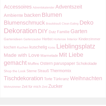
Accessoires
Adventszeit
Adventskalender
Blumen
backen
Ambiente
Deko
Blumenschmuck
Brautstrauß
Clean Eating
Dekoration
DIY
Garten
Familie
Dutz
Kinderzimmer
Herbst
Gartenideen
Interior
Gartenzauber
Hortensie
Lieblingsplatz
kuschelig
kochen
Kuchen
Kürbis
Mit Liebe
Made with Love
Marmelade
gemacht
Ostern
paruspaper
Schokolade
Muffins
Thermomix
Strauß
Sterne
Shop the Look
Tischdekoration
Weihnachten
Torte
Türkranz
Zucker
Zeit für mich
Wohnzimmer
Zimt