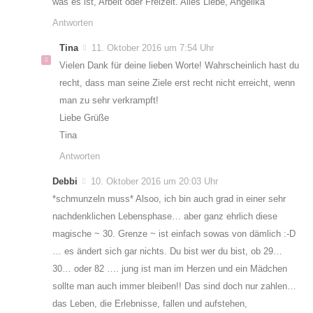
was es ist, Arbeit oder Freizeit. Alles Liebe, Angelika
Antworten
Tina
11. Oktober 2016 um 7:54 Uhr
Vielen Dank für deine lieben Worte! Wahrscheinlich hast du
recht, dass man seine Ziele erst recht nicht erreicht, wenn
man zu sehr verkrampft!
Liebe Grüße
Tina
Antworten
Debbi
10. Oktober 2016 um 20:03 Uhr
*schmunzeln muss* Alsoo, ich bin auch grad in einer sehr
nachdenklichen Lebensphase… aber ganz ehrlich diese
magische ~ 30. Grenze ~ ist einfach sowas von dämlich :-D
… es ändert sich gar nichts. Du bist wer du bist, ob 29…
30… oder 82 …. jung ist man im Herzen und ein Mädchen
sollte man auch immer bleiben!! Das sind doch nur zahlen…
das Leben, die Erlebnisse, fallen und aufstehen,