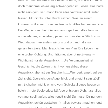
wenn ich mit keinem Alter Probleme hatte, so habe ich mich
doch manchmal etwas arg schwer getan im Leben. Das hätte
nicht sein gemusst, mann kann alles vertrauensvoll laufen
lassen. Mit nichts unter Druck setzen. Was zu einem
kommen soll kommt, das andere nicht. Alles hat seinen Sinn.
Der Weg ist das Ziel. Genau darum geht es, alles bewusst
aufzunehmen, zu erleben, jedes noch so kleine Stück vom
Weg. dadurch verändern wir uns und oft auch die so
genannten Ziele. Man braucht keinen Plan fürs Leben, nur
eine grobe Richtung. Und Träume, aber ohne Zwang :-)
Wichtig ist nur der Augenblick….Die Vergangenheit ist
Geschichte, die Zukunft nicht vorhersehbar, dieser
Augenblick aber ist ein Geschenk…..Wer verkrampft auf ein
Ziel sieht, übersieht den Augenblick und erreicht sein „Ziel“
mit Sicherheit nicht, er wird vom Schicksal eines besseren
belehrt….die Seele erkrankt! Also entspann Dich, lass alles
vetrauensvoll laufen, alles regelt sich! Du musst Dir nur den
Augenblick schön gestalten :-) , alles bewusst machen, egal