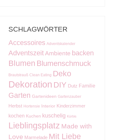
SCHLAGWÖRTER
Accessoires
Adventskalender
Adventszeit
backen
Ambiente
Blumen
Blumenschmuck
Deko
Brautstrauß
Clean Eating
Dekoration
DIY
Familie
Dutz
Garten
Gartenideen
Gartenzauber
Kinderzimmer
Herbst
Interior
Hortensie
kuschelig
kochen
Kuchen
Kürbis
Lieblingsplatz
Made with
Mit Liebe
Love
Marmelade