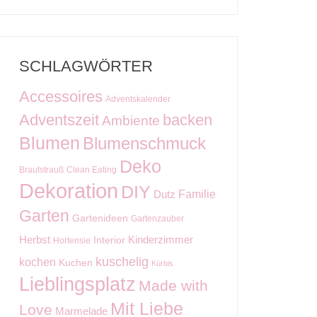
SCHLAGWÖRTER
Accessoires
Adventskalender
Adventszeit
backen
Ambiente
Blumen
Blumenschmuck
Deko
Brautstrauß
Clean Eating
Dekoration
DIY
Familie
Dutz
Garten
Gartenideen
Gartenzauber
Kinderzimmer
Herbst
Interior
Hortensie
kuschelig
kochen
Kuchen
Kürbis
Lieblingsplatz
Made with
Mit Liebe
Love
Marmelade