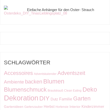
Einfache Anhänger für den Oster- Strauch
SCHLAGWÖRTER
Accessoires
Adventszeit
Adventskalender
Blumen
backen
Ambiente
Deko
Blumenschmuck
Brautstrauß
Clean Eating
Dekoration
DIY
Garten
Familie
Dutz
Kinderzimmer
Herbst
Gartenideen
Interior
Gartenzauber
Hortensie